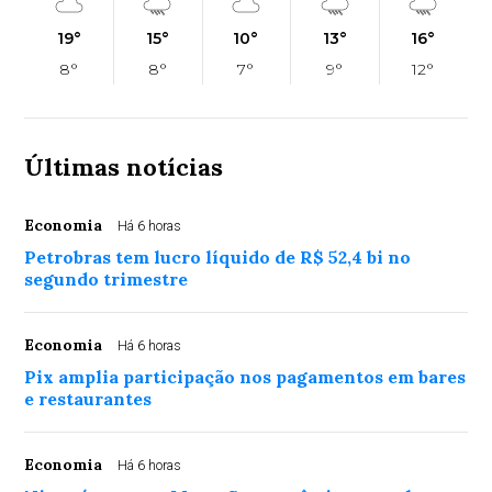
19°
15°
10°
13°
16°
8°
8°
7°
9°
12°
Últimas notícias
Economia
Há 6 horas
Petrobras tem lucro líquido de R$ 52,4 bi no
segundo trimestre
Economia
Há 6 horas
Pix amplia participação nos pagamentos em bares
e restaurantes
Economia
Há 6 horas