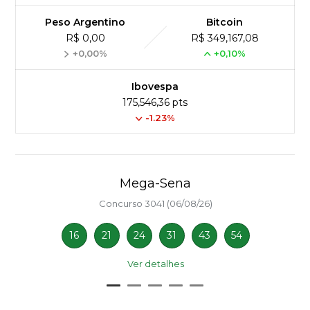
Peso Argentino
Bitcoin
R$ 0,00
R$ 349,167,08
+0,00%
+0,10%
Ibovespa
175,546,36 pts
-1.23%
Mega-Sena
Concurso 3041 (06/08/26)
16
21
24
31
43
54
Ver detalhes