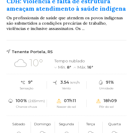
CDH: violência e falta de estrutura
ameaçam atendimento à saúde indígena
Os profissionais de saúde que atendem os povos indígenas
são submetidos a condições precárias de trabalho,
violências e inclusive assassinatos. Os ...
Tenente Portela, RS
10°
Tempo nublado
Mín.
8°
Máx.
16°
9°
3.54
91%
km/h
Sensação
Vento
Umidade
100%
07h11
18h09
(2.65mm)
Chance chuva
Nascer do sol
Pôr do sol
Sábado
Domingo
Segunda
Terça
Quarta