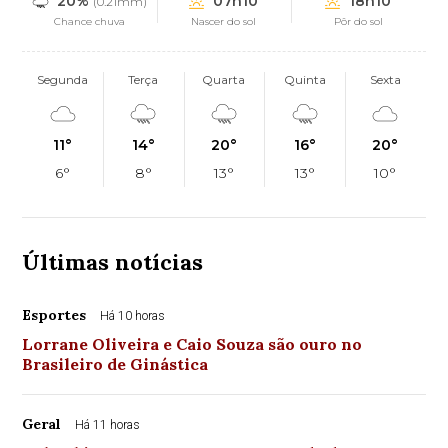
20%
07h10
18h10
(0.21mm)
Chance chuva
Nascer do sol
Pôr do sol
Segunda
Terça
Quarta
Quinta
Sexta
11°
14°
20°
16°
20°
6°
8°
13°
13°
10°
Últimas notícias
Esportes
Há 10 horas
Lorrane Oliveira e Caio Souza são ouro no
Brasileiro de Ginástica
Geral
Há 11 horas