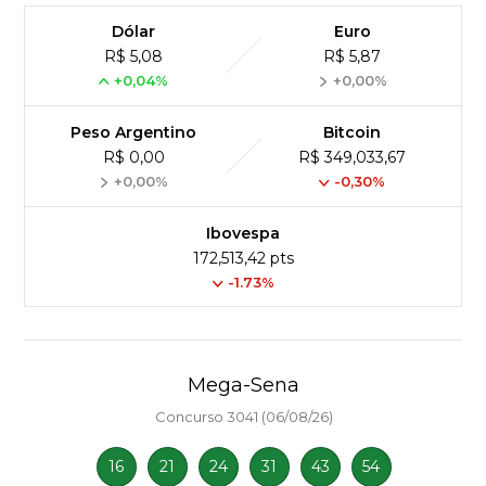
Dólar
Euro
R$ 5,08
R$ 5,87
+0,04%
+0,00%
Peso Argentino
Bitcoin
R$ 0,00
R$ 349,033,67
+0,00%
-0,30%
Ibovespa
172,513,42 pts
-1.73%
Mega-Sena
Concurso 3041 (06/08/26)
16
21
24
31
43
54