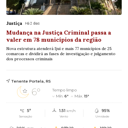
Justiça
Há 2 dias
Mudança na Justiça Criminal passa a
valer em 78 municípios da região
Nova estrutura atenderá Ijuí e mais 77 municípios de 25
comarcas e dividirá as fases de investigação e julgamento
dos processos criminais
Tenente Portela, RS
6°
Tempo limpo
Mín.
6°
Máx.
15°
5°
1.51
95%
km/h
Sensação
Vento
Umidade