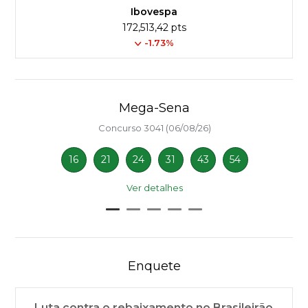
Ibovespa
172,513,42 pts
-1.73%
Mega-Sena
Concurso 3041 (06/08/26)
16
21
24
31
43
54
Ver detalhes
Enquete
Luta contra o rebaixamento no Brasileirão