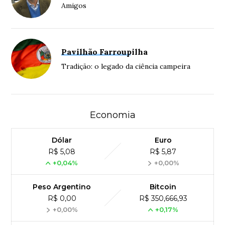
Amigos
Pavilhão Farroupilha
Tradição: o legado da ciência campeira
Economia
Dólar
Euro
R$ 5,08
R$ 5,87
+0,04%
+0,00%
Peso Argentino
Bitcoin
R$ 0,00
R$ 350,666,93
+0,00%
+0,17%