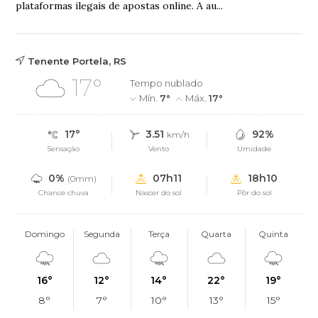
plataformas ilegais de apostas online. A au...
Tenente Portela, RS
17°
Tempo nublado
Mín.
7°
Máx.
17°
17°
3.51
92%
km/h
Sensação
Vento
Umidade
0%
07h11
18h10
(0mm)
Chance chuva
Nascer do sol
Pôr do sol
Domingo
Segunda
Terça
Quarta
Quinta
16°
12°
14°
22°
19°
8°
7°
10°
13°
15°