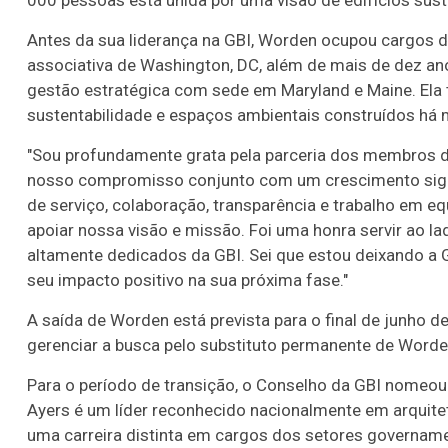
000 pessoas está unida por uma visão de edifícios suste
Antes da sua liderança na GBI, Worden ocupou cargos d
associativa de Washington, DC, além de mais de dez an
gestão estratégica com sede em Maryland e Maine. Ela t
sustentabilidade e espaços ambientais construídos há 
"Sou profundamente grata pela parceria dos membros d
nosso compromisso conjunto com um crescimento signifi
de serviço, colaboração, transparência e trabalho em e
apoiar nossa visão e missão. Foi uma honra servir ao la
altamente dedicados da GBI. Sei que estou deixando a
seu impacto positivo na sua próxima fase."
A saída de Worden está prevista para o final de junho 
gerenciar a busca pelo substituto permanente de Worde
Para o período de transição, o Conselho da GBI nomeou o
Ayers é um líder reconhecido nacionalmente em arquitet
uma carreira distinta em cargos dos setores governamen