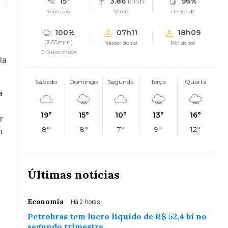
15°
3.86
96%
km/h
Sensação
Vento
Umidade
100%
07h11
18h09
(2.65mm)
Nascer do sol
Pôr do sol
Chance chuva
la
Sábado
Domingo
Segunda
Terça
Quarta
a
19°
15°
10°
13°
16°
r
8°
8°
7°
9°
12°
m
Últimas notícias
Economia
Há 2 horas
Petrobras tem lucro líquido de R$ 52,4 bi no
segundo trimestre