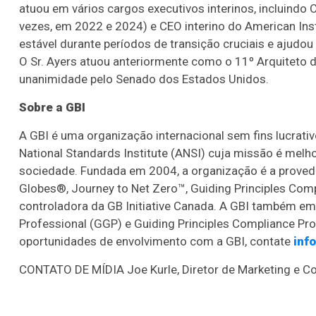
atuou em vários cargos executivos interinos, incluindo C
vezes, em 2022 e 2024) e CEO interino do American Ins
estável durante períodos de transição cruciais e ajudo
O Sr. Ayers atuou anteriormente como o 11º Arquiteto
unanimidade pelo Senado dos Estados Unidos.
Sobre a GBI
A GBI é uma organização internacional sem fins lucrat
National Standards Institute (ANSI) cuja missão é melh
sociedade. Fundada em 2004, a organização é a provedo
Globes®, Journey to Net Zero™, Guiding Principles Compl
controladora da GB Initiative Canada. A GBI também emi
Professional (GGP) e Guiding Principles Compliance Pr
oportunidades de envolvimento com a GBI, contate
inf
CONTATO DE MÍDIA Joe Kurle, Diretor de Marketing e 