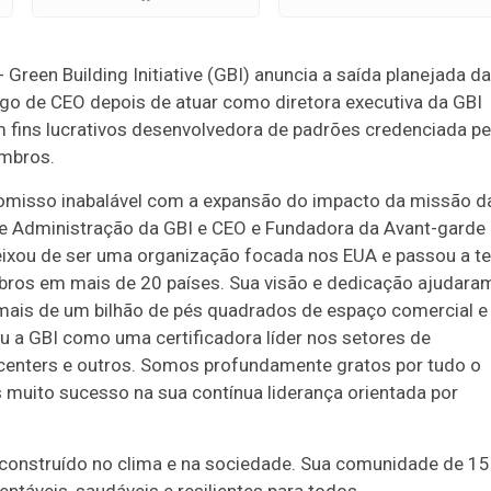
een Building Initiative (GBI) anuncia a saída planejada da
go de CEO depois de atuar como diretora executiva da GBI
 fins lucrativos desenvolvedora de padrões credenciada pe
embros.
omisso inabalável com a expansão do impacto da missão d
de Administração da GBI e CEO e Fundadora da Avant-garde
 deixou de ser uma organização focada nos EUA e passou a te
ros em mais de 20 países. Sua visão e dedicação ajudara
 mais de um bilhão de pés quadrados de espaço comercial e
u a GBI como uma certificadora líder nos setores de
a centers e outros. Somos profundamente gratos por tudo o
 muito sucesso na sua contínua liderança orientada por
construído no clima e na sociedade. Sua comunidade de 15