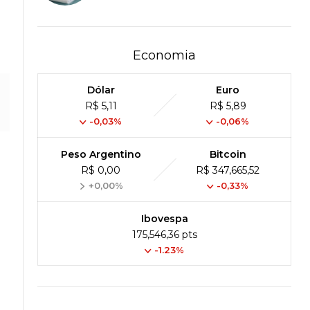
Economia
Dólar
Euro
R$ 5,11
R$ 5,89
-0,03%
-0,06%
Peso Argentino
Bitcoin
R$ 0,00
R$ 347,665,52
+0,00%
-0,33%
Ibovespa
175,546,36 pts
-1.23%