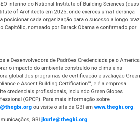
EO interino do National Institute of Building Sciences (duas
titute of Architects em 2025, onde exerceu uma liderança
u a posicionar cada organização para o sucesso a longo praz
 do Capitólio, nomeado por Barack Obama e confirmado por
ivos e Desenvolvedora de Padrões Credenciada pelo Americ
orar o impacto do ambiente construído no clima e na
ra global dos programas de certificação e avaliação Green
iance e Ascent Building Certification™, e é a empresa
te credenciais profissionais, incluindo Green Globes
ofessional (GPCP). Para mais informação sobre
o@thegbi.org
ou visite o site da GBI em
www.thegbi.org
.
Comunicações, GBI
jkurle@thegbi.org