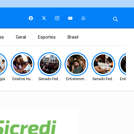
is
Geral
Esportes
Brasil
gia
Direitos Humanos
Senado Federal
Entretenimento
Senado Federal
Entrete