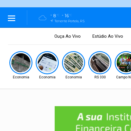
8
16
°C
°C
Tenente Portela, RS
Ouça Ao Vivo
Estúdio Ao Vivo
Economia
Economia
Economia
RS 330
Campo N