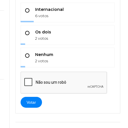
Internacional
6 votos
Os dois
2 votos
s
Nenhum
2 votos
Votar