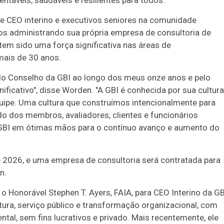
ntáveis, saudáveis e resilientes para todos.
e CEO interino e executivos seniores na comunidade
os administrando sua própria empresa de consultoria de
em sido uma força significativa nas áreas de
mais de 30 anos.
o Conselho da GBI ao longo dos meus onze anos e pelo
cativo", disse Worden. "A GBI é conhecida por sua cultura
quipe. Uma cultura que construímos intencionalmente para
do dos membros, avaliadores, clientes e funcionários
 GBI em ótimas mãos para o contínuo avanço e aumento do
de 2026, e uma empresa de consultoria será contratada para
n.
 Honorável Stephen T. Ayers, FAIA, para CEO Interino da GB
ura, serviço público e transformação organizacional, com
tal, sem fins lucrativos e privado. Mais recentemente, ele