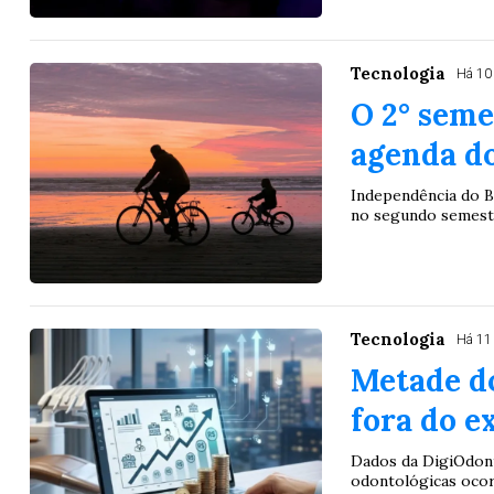
Tecnologia
Há 10
O 2° seme
agenda do
Independência do B
no segundo semestr
Tecnologia
Há 11
Metade d
fora do e
Dados da DigiOdont
odontológicas ocor