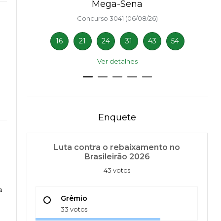
Mega-Sena
Concurso 3041 (06/08/26)
16
21
24
31
43
54
Ver detalhes
Enquete
Luta contra o rebaixamento no
Brasileirão 2026
43 votos
a
Grêmio
33 votos