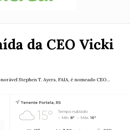
aída da CEO Vicki
norável Stephen T. Ayers, FAIA, é nomeado CEO...
Tenente Portela, RS
15°
Tempo nublado
Mín.
8°
Máx.
16°