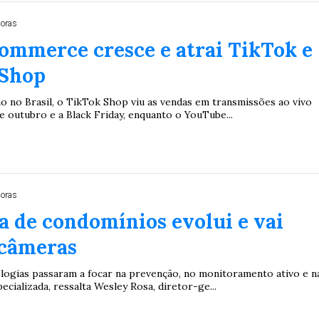
Duplasena
horas
8/26)
Concurso 2992 (05/08/26)
ommerce cresce e atrai TikTok e
2
27
33
10
14
16
21
30
31
Shop
0
56
61
Ver detalhes
o no Brasil, o TikTok Shop viu as vendas em transmissões ao vivo
 outubro e a Black Friday, enquanto o YouTube...
74
93
horas
 de condomínios evolui e vai
 câmeras
ologias passaram a focar na prevenção, no monitoramento ativo e n
cializada, ressalta Wesley Rosa, diretor-ge...