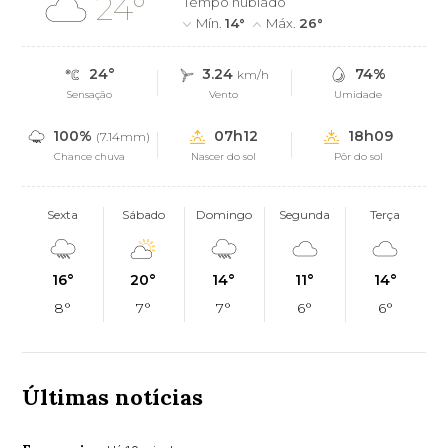
24°
Tempo nublado
Mín.
14°
Máx.
26°
24°
3.24
74%
km/h
Sensação
Vento
Umidade
100%
07h12
18h09
(7.14mm)
Chance chuva
Nascer do sol
Pôr do sol
Sexta
Sábado
Domingo
Segunda
Terça
16°
20°
14°
11°
14°
8°
7°
7°
6°
6°
Últimas notícias