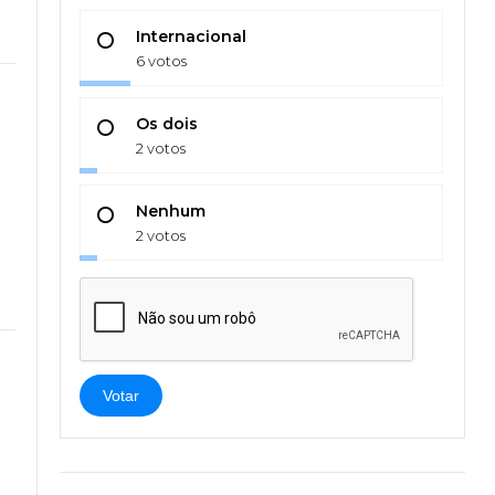
Internacional
6 votos
Os dois
2 votos
Nenhum
2 votos
Votar