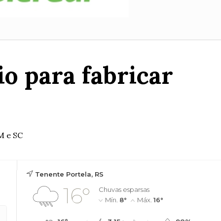
io para fabricar
M e SC
Tenente Portela, RS
16°
Chuvas esparsas
Mín.
8°
Máx.
16°