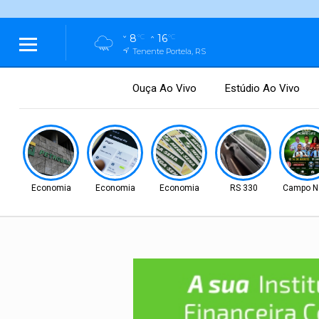
8
16
°C
°C
Tenente Portela, RS
Ouça Ao Vivo
Estúdio Ao Vivo
Economia
Economia
Economia
RS 330
Campo N