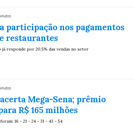
Duplasena
8/26)
Concurso 2992 (05/08/26)
minutos
a participação nos pagamentos
2
27
33
10
14
16
21
30
31
e restaurantes
0
56
61
Ver detalhes
 já responde por 20,5% das vendas no setor
74
93
minutos
acerta Mega-Sena; prêmio
para R$ 165 milhões
oram: 16 - 21 - 24 - 31 - 43 - 54