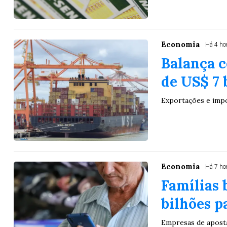
Economia
Há 4 ho
Balança c
de US$ 7 
Exportações e imp
Economia
Há 7 ho
Famílias 
bilhões p
Empresas de apost