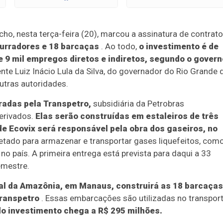
ho, nesta terça-feira (20), marcou a assinatura de contrat
purradores e 18 barcaças
. Ao todo,
o investimento é de
e 9 mil empregos diretos e indiretos, segundo o govern
te Luiz Inácio Lula da Silva, do governador do Rio Grande 
outras autoridades.
adas pela Transpetro,
subsidiária da Petrobras
derivados.
Elas serão construídas em estaleiros de três
de Ecovix será responsável pela obra dos gaseiros, no
jetado para armazenar e transportar gases liquefeitos, com
o país. A primeira entrega está prevista para daqui a 33
emestre.
al da Amazônia, em Manaus, construirá as 18 barcaças
Transpetro
. Essas embarcações são utilizadas no transpor
do investimento chega a R$ 295 milhões.