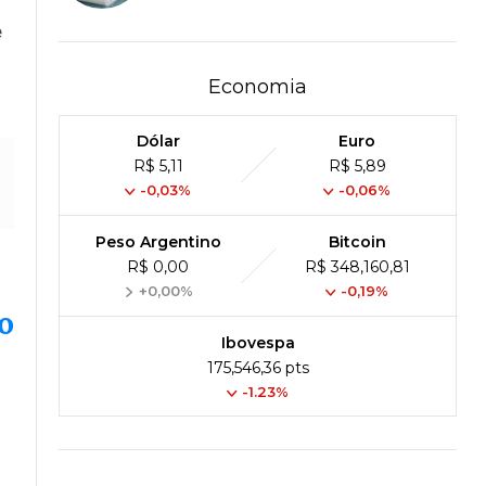
e
Economia
Dólar
Euro
R$ 5,11
R$ 5,89
-0,03%
-0,06%
Peso Argentino
Bitcoin
R$ 0,00
R$ 348,160,81
+0,00%
-0,19%
o
Ibovespa
175,546,36 pts
-1.23%