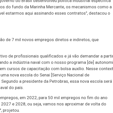
verno do Brasil desenvolveu política industrial específica
cursos do fundo da Marinha Mercante, os mecanismos como a
sível estarmos aqui assinando esses contratos", destacou o
ão de 7 mil novos empregos diretos e indiretos, que
o de profissionais qualificados e já vão demandar a parti
ando a indústria naval com o nosso programa [de] autonom
 em cursos de capacitação com bolsa auxílio. Nesse context
 uma nova escola do Senai [Serviço Nacional de
 Segundo a presidente da Petrobras, essa nova escola será
aval do país.
 empregos, em 2022, para 50 mil empregos no fim do ano
2027 e 2028, ou seja, vamos nos aproximar de volta do
, projetou.