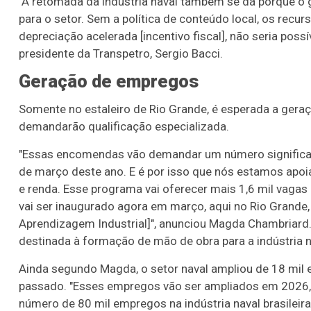
"A retomada da indústria naval também se dá porque o go
para o setor. Sem a política de conteúdo local, os re
depreciação acelerada [incentivo fiscal], não seria pos
presidente da Transpetro, Sergio Bacci.
Geração de empregos
Somente no estaleiro de Rio Grande, é esperada a geraç
demandarão qualificação especializada.
"Essas encomendas vão demandar um número significativ
de março deste ano. E é por isso que nós estamos apoi
e renda. Esse programa vai oferecer mais 1,6 mil vagas
vai ser inaugurado agora em março, aqui no Rio Grande,
Aprendizagem Industrial]", anunciou Magda Chambriard.
destinada à formação de mão de obra para a indústria n
Ainda segundo Magda, o setor naval ampliou de 18 mil
passado. "Esses empregos vão ser ampliados em 2026, 
número de 80 mil empregos na indústria naval brasileira"