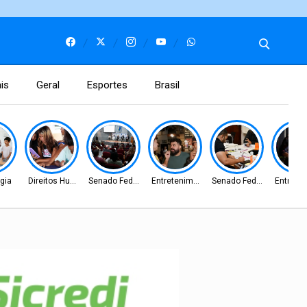
is
Geral
Esportes
Brasil
gia
Direitos Humanos
Senado Federal
Entretenimento
Senado Federal
Entrete