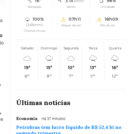
16°
3.15
98%
km/h
Sensação
Vento
Umidade
100%
07h11
18h09
os
(2.65mm)
Nascer do sol
Pôr do sol
Chance chuva
o
do
Sábado
Domingo
Segunda
Terça
Quarta
19°
15°
10°
13°
16°
8°
8°
7°
9°
12°
o
Últimas notícias
,
Economia
te
Há 37 minutos
Petrobras tem lucro líquido de R$ 52,4 bi no
segundo trimestre