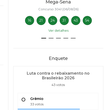
Mega-Sena
Concurso 3041 (06/08/26)
16
21
24
31
43
54
Ver detalhes
Enquete
Luta contra o rebaixamento no
Brasileirão 2026
43 votos
Grêmio
33 votos