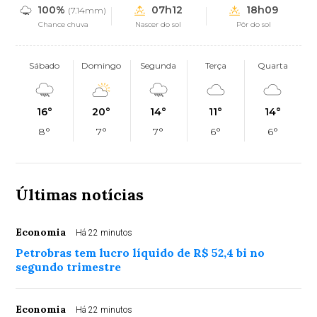
100%
07h12
18h09
(7.14mm)
Chance chuva
Nascer do sol
Pôr do sol
Sábado
Domingo
Segunda
Terça
Quarta
16°
20°
14°
11°
14°
8°
7°
7°
6°
6°
Últimas notícias
Economia
Há 22 minutos
Petrobras tem lucro líquido de R$ 52,4 bi no
segundo trimestre
Economia
Há 22 minutos