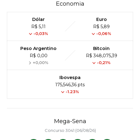
Economia
Dólar
Euro
R$ 5,11
R$ 5,89
-0,03%
-0,06%
Peso Argentino
Bitcoin
R$ 0,00
R$ 348,075,39
+0,00%
-0,21%
Ibovespa
175,546,36 pts
-1.23%
Mega-Sena
Concurso 3041 (06/08/26)