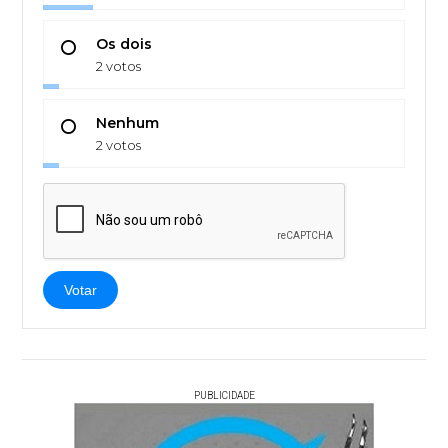
Os dois
2 votos
Nenhum
2 votos
Votar
PUBLICIDADE