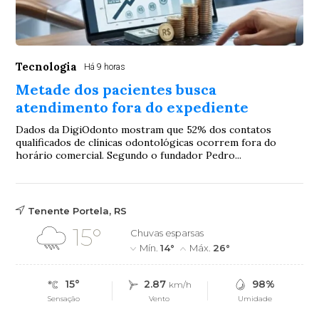
Tecnologia
Há 9 horas
Metade dos pacientes busca
atendimento fora do expediente
Dados da DigiOdonto mostram que 52% dos contatos
qualificados de clínicas odontológicas ocorrem fora do
horário comercial. Segundo o fundador Pedro...
Tenente Portela, RS
15°
Chuvas esparsas
Mín.
14°
Máx.
26°
15°
2.87
98%
km/h
Sensação
Vento
Umidade