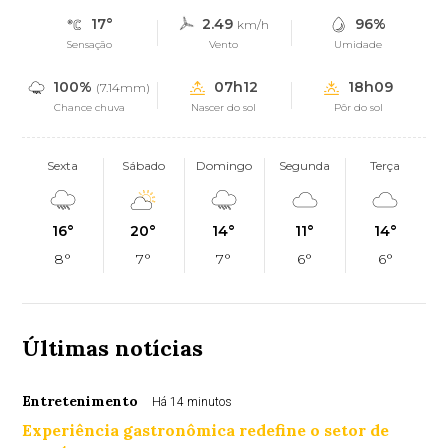
17°
2.49
96%
km/h
Sensação
Vento
Umidade
100%
07h12
18h09
(7.14mm)
Chance chuva
Nascer do sol
Pôr do sol
Sexta
Sábado
Domingo
Segunda
Terça
16°
20°
14°
11°
14°
8°
7°
7°
6°
6°
Últimas notícias
Entretenimento
Há 14 minutos
Experiência gastronômica redefine o setor de