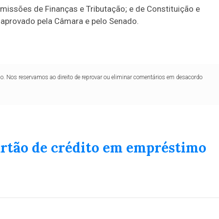
missões de Finanças e Tributação; e de Constituição e
ser aprovado pela Câmara e pelo Senado.
lo. Nos reservamos ao direito de reprovar ou eliminar comentários em desacordo
artão de crédito em empréstimo
Duplasena
8/26)
Concurso 2992 (05/08/26)