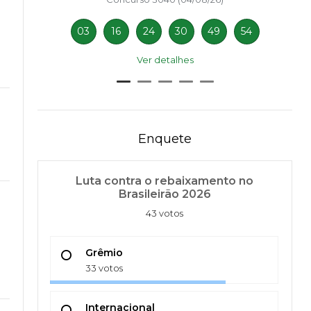
03
16
24
30
49
54
Ver detalhes
Enquete
Luta contra o rebaixamento no
Brasileirão 2026
43 votos
Grêmio
33 votos
Internacional