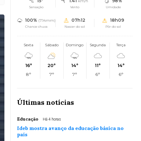
15°
1.41
98%
km/h
Sensação
Vento
Umidade
100%
07h12
18h09
(7.14mm)
Chance chuva
Nascer do sol
Pôr do sol
Sexta
Sábado
Domingo
Segunda
Terça
16°
20°
14°
11°
14°
8°
7°
7°
6°
6°
Últimas notícias
Educação
Há 4 horas
Ideb mostra avanço da educação básica no
país