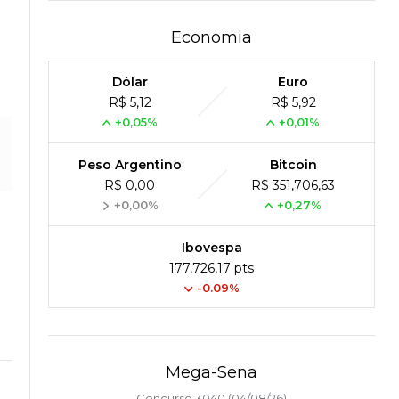
Economia
Dólar
Euro
R$ 5,12
R$ 5,92
+0,05%
+0,01%
Peso Argentino
Bitcoin
R$ 0,00
R$ 351,706,63
+0,00%
+0,27%
Ibovespa
177,726,17 pts
-0.09%
Mega-Sena
Concurso 3040 (04/08/26)