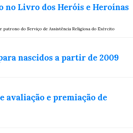
o no Livro dos Heróis e Heroínas
2
27
33
10
14
16
21
30
31
0
56
61
Ver detalhes
er patrono do Serviço de Assistência Religiosa do Exército
74
93
para nascidos a partir de 2009
de avaliação e premiação de