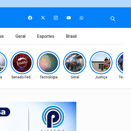
is
Geral
Esportes
Brasil
ca
Senado Federal
Tecnologia
Geral
Justiça
Tecnol