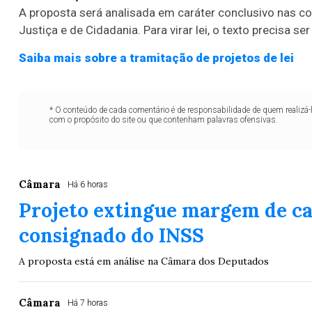
A proposta será analisada em
caráter conclusivo
nas co
Justiça e de Cidadania. Para virar lei, o texto precisa 
Saiba mais sobre a tramitação de projetos de lei
* O conteúdo de cada comentário é de responsabilidade de quem realizá-
com o propósito do site ou que contenham palavras ofensivas.
Câmara
Há 6 horas
Projeto extingue margem de c
consignado do INSS
A proposta está em análise na Câmara dos Deputados
Lotofácil
Lotomania
Câmara
Há 7 horas
o 3754 (05/08/26)
Concurso 2959 (05/0