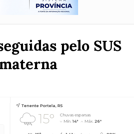
seguidas pelo SUS
 materna
Tenente Portela, RS
15°
Chuvas esparsas
Mín.
14°
Máx.
26°