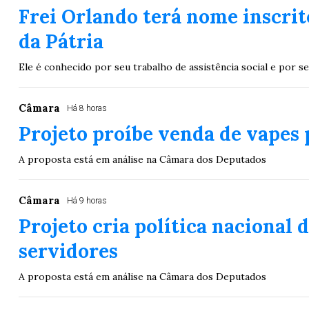
Frei Orlando terá nome inscrit
05
07
08
11
05
08
10
12
2
da Pátria
16
20
21
23
35
36
43
49
5
Ele é conhecido por seu trabalho de assistência social e por s
25
63
64
65
70
Câmara
Há 8 horas
er detalhes
Ver detalhes
Projeto proíbe venda de vapes 
A proposta está em análise na Câmara dos Deputados
Câmara
Há 9 horas
Projeto cria política nacional 
servidores
A proposta está em análise na Câmara dos Deputados