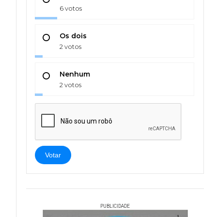
6 votos
Os dois
2 votos
Nenhum
2 votos
Votar
PUBLICIDADE