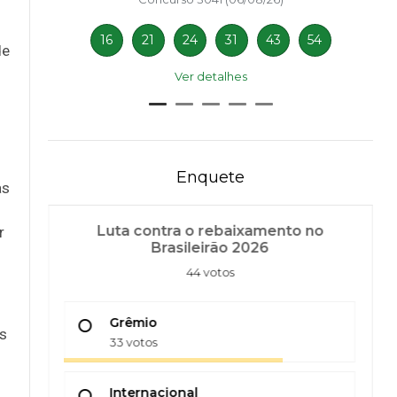
16
21
24
31
43
54
de
Ver detalhes
Enquete
as
Luta contra o rebaixamento no
r
Brasileirão 2026
44 votos
Grêmio
s
33 votos
Internacional