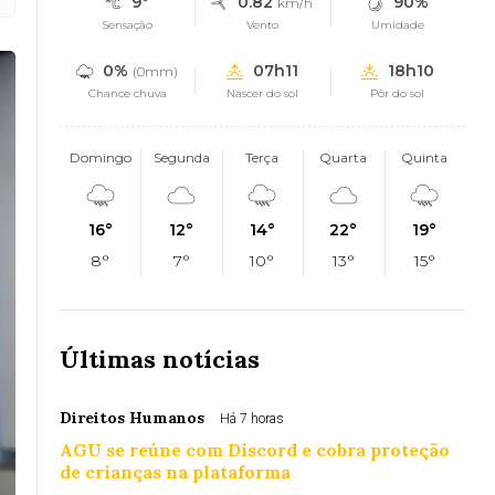
9°
0.82
90%
km/h
Sensação
Vento
Umidade
0%
07h11
18h10
(0mm)
Chance chuva
Nascer do sol
Pôr do sol
Domingo
Segunda
Terça
Quarta
Quinta
16°
12°
14°
22°
19°
8°
7°
10°
13°
15°
Últimas notícias
Direitos Humanos
Há 7 horas
AGU se reúne com Discord e cobra proteção
de crianças na plataforma