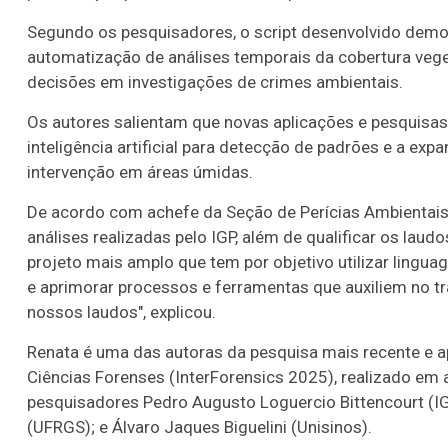
Segundo os pesquisadores, o script desenvolvido demons
06
09
10
11
11
15
16
18
2
automatização de análises temporais da cobertura veg
decisões em investigações de crimes ambientais.
16
19
20
21
29
37
43
46
4
Os autores salientam que novas aplicações e pesquisa
22
60
65
69
78
inteligência artificial para detecção de padrões e a ex
er detalhes
Ver detalhes
intervenção em áreas úmidas.
De acordo com a
chefe da Seção de Perícias Ambientais
análises realizadas pelo IGP, além de qualificar os laud
projeto mais amplo que tem por objetivo utilizar lingua
e aprimorar processos e ferramentas que auxiliem no tr
nossos laudos", explicou.
Renata
é uma das autoras da pesquisa mais recente e ap
Ciências Forenses (
InterForensics 2025), realizado em 
pesquisadores Pedro Augusto Loguercio Bittencourt (IGP
(UFRGS); e Álvaro Jaques Biguelini (Unisinos).