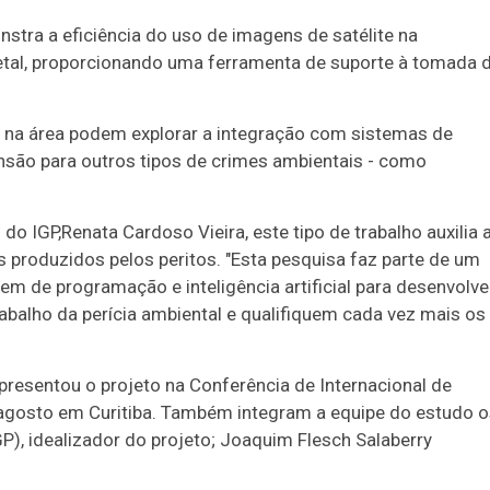
tra a eficiência do uso de imagens de satélite na
1
26
27
03
07
08
11
28
50
etal, proporcionando uma ferramenta de suporte à tomada 
9
50
57
Ver detalhes
s na área podem explorar a integração com sistemas de
88
91
pansão para outros tipos de crimes ambientais - como
 do IGP,
Renata Cardoso Vieira, este tipo de trabalho auxilia 
os produzidos pelos peritos.
"Esta pesquisa faz parte de um
gem de programação e inteligência artificial para desenvolve
abalho da perícia ambiental e qualifiquem cada vez mais os
resentou o projeto na Conferência de Internacional de
agosto em Curitiba.
Também integram a equipe do estudo
o
), idealizador do projeto; Joaquim Flesch Salaberry