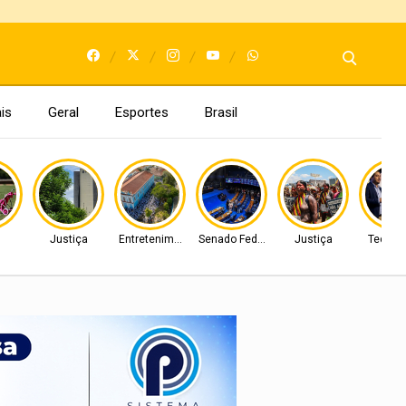
is
Geral
Esportes
Brasil
l
Justiça
Entretenimento
Senado Federal
Justiça
Tecnol