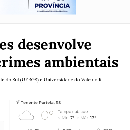
des desenvolve
crimes ambientais
e do Sul (UFRGS) e Universidade do Vale do R...
Tenente Portela, RS
10°
Tempo nublado
Mín.
7°
Máx.
17°