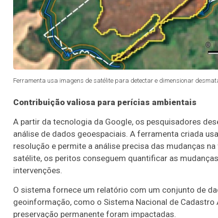
Ferramenta usa imagens de satélite para detectar e dimensionar desmata
Contribuição valiosa para perícias ambientais
A partir da tecnologia da Google, os pesquisadores d
análise de dados geoespaciais. A ferramenta criada usa
resolução e permite a análise precisa das mudanças na 
satélite, os peritos conseguem quantificar as mudança
intervenções.
O sistema fornece um relatório com um conjunto de da
geoinformação, como o Sistema Nacional de Cadastro A
Lotofácil
Lotomania
preservação permanente foram impactadas.
o 3756 (07/08/26)
Concurso 2960 (07/0