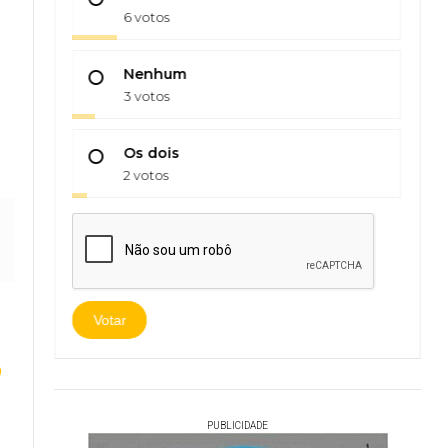
6 votos
Nenhum
3 votos
Os dois
2 votos
Votar
o
PUBLICIDADE