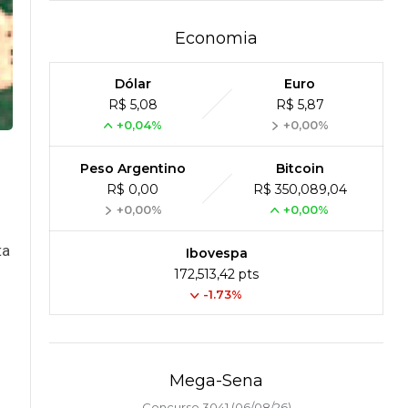
Economia
Dólar
Euro
R$ 5,08
R$ 5,87
+0,04%
+0,00%
Peso Argentino
Bitcoin
R$ 0,00
R$ 350,089,04
+0,00%
+0,00%
ta
Ibovespa
172,513,42 pts
-1.73%
Mega-Sena
Concurso 3041 (06/08/26)