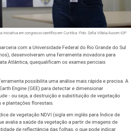
niciativa em congresso científico em Curitiba -Foto: Sofia Villela/Ascom IGP
 parceria com a Universidade Federal do Rio Grande do Sul
inos), desenvolveram uma ferramenta inovadora para
a Atlântica, que
qualificam os exames periciais
ferramenta possibilita uma análise mais rápida e precisa.
A
Earth Engine (GEE) para detectar e dimensionar
e - ou seja, a destruição e substituição de vegetação
 e plantações florestais.
ndice de vegetação NDVI (sigla em inglês para Índice de
e avalia a saúde da vegetação a partir de imagens de
ntidade de reflectância das folhas, o que pode indicar