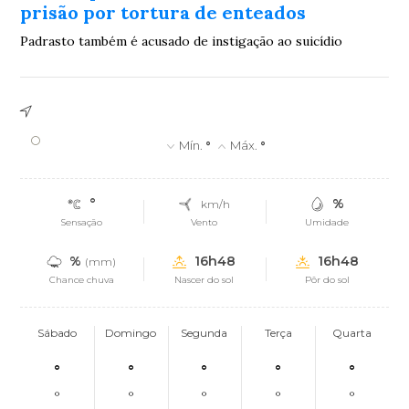
prisão por tortura de enteados
Padrasto também é acusado de instigação ao suicídio
°
Mín.
°
Máx.
°
°
%
km/h
Sensação
Vento
Umidade
%
16h48
16h48
(mm)
Chance chuva
Nascer do sol
Pôr do sol
Sábado
Domingo
Segunda
Terça
Quarta
°
°
°
°
°
°
°
°
°
°