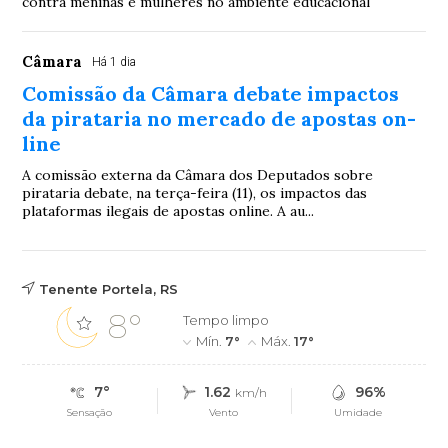
contra meninas e mulheres no ambiente educacional
Câmara
Há 1 dia
Comissão da Câmara debate impactos
da pirataria no mercado de apostas on-
line
A comissão externa da Câmara dos Deputados sobre
pirataria debate, na terça-feira (11), os impactos das
plataformas ilegais de apostas online. A au...
Tenente Portela, RS
8°
Tempo limpo
Mín.
7°
Máx.
17°
7°
1.62
96%
km/h
Sensação
Vento
Umidade