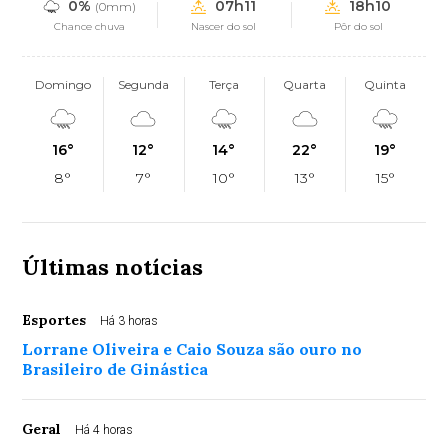
0%
07h11
18h10
(0mm)
Chance chuva
Nascer do sol
Pôr do sol
Domingo
Segunda
Terça
Quarta
Quinta
16°
12°
14°
22°
19°
8°
7°
10°
13°
15°
Últimas notícias
Esportes
Há 3 horas
Lorrane Oliveira e Caio Souza são ouro no
Brasileiro de Ginástica
Geral
Há 4 horas