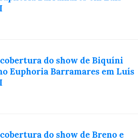
I
 cobertura do show de Biquíni
no Euphoria Barramares em Luís
I
Duplasena
8/26)
Concurso 2992 (05/08/26)
2
27
33
10
14
16
21
30
31
 cobertura do show de Breno e
0
56
61
Ver detalhes