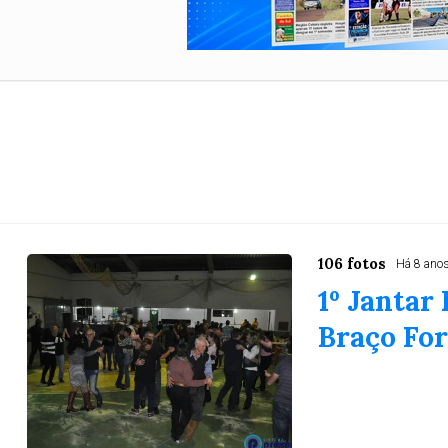
106 fotos
Há 8 ano
1º Janta
Braço For