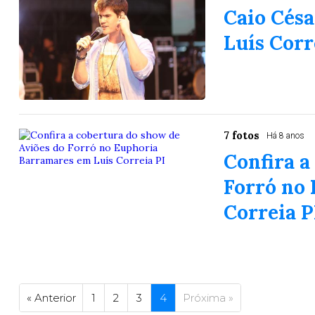
Caio Cés
25
63
64
65
70
Luís Corr
er detalhes
Ver detalhes
7 fotos
Há 8 anos
Confira a
Forró no
Correia P
« Anterior
1
2
3
4
Próxima »