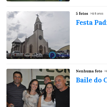
5 fotos
Há 8 anos
Festa Pad
Nenhuma foto
H
Baile do