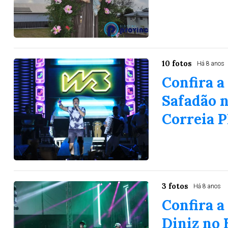
10 fotos
Há 8 anos
Confira a
Safadão 
Correia P
3 fotos
Há 8 anos
Confira a
Diniz no