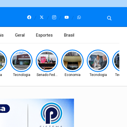
is
Geral
Esportes
Brasil
ca
Tecnologia
Senado Federal
Economia
Tecnologia
Tecnol