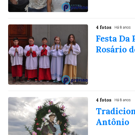
4 fotos
Há 8 anos
Festa Da 
Rosário d
4 fotos
Há 8 anos
Tradicion
Antônio