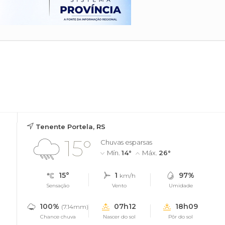
Tenente Portela, RS
15°
Chuvas esparsas
Mín.
14°
Máx.
26°
15°
1
97%
km/h
Sensação
Vento
Umidade
100%
07h12
18h09
(7.14mm)
Chance chuva
Nascer do sol
Pôr do sol