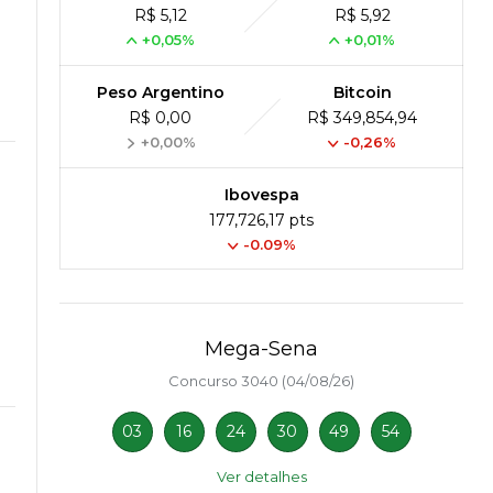
R$ 5,12
R$ 5,92
+0,05%
+0,01%
Peso Argentino
Bitcoin
R$ 0,00
R$ 349,854,94
+0,00%
-0,26%
Ibovespa
177,726,17 pts
-0.09%
Mega-Sena
Concurso 3040 (04/08/26)
03
16
24
30
49
54
Ver detalhes