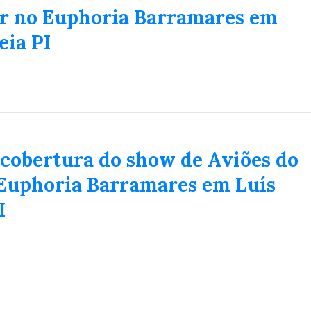
ar no Euphoria Barramares em
74
93
eia PI
 cobertura do show de Aviões do
 Euphoria Barramares em Luís
I