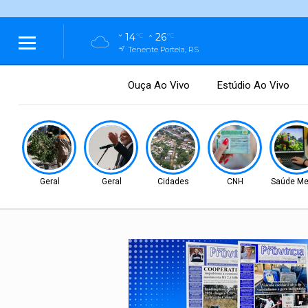
14
26
°C
°C
Tenente Portela, RS
Ouça Ao Vivo
Estúdio Ao Vivo
Geral
Geral
Cidades
CNH
Saúde Me