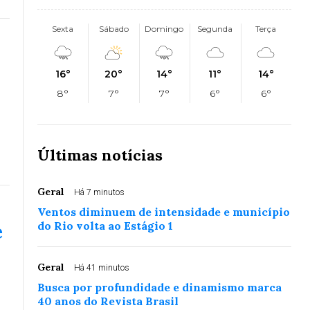
Sexta
Sábado
Domingo
Segunda
Terça
16°
20°
14°
11°
14°
8°
7°
7°
6°
6°
Últimas notícias
Geral
Há 7 minutos
Ventos diminuem de intensidade e município
do Rio volta ao Estágio 1
e
Geral
Há 41 minutos
Busca por profundidade e dinamismo marca
40 anos do Revista Brasil