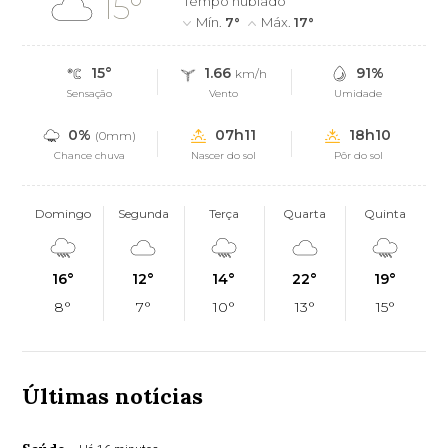
15°
Tempo nublado
Mín.
7°
Máx.
17°
15°
1.66
91%
km/h
Sensação
Vento
Umidade
0%
07h11
18h10
(0mm)
Chance chuva
Nascer do sol
Pôr do sol
Domingo
Segunda
Terça
Quarta
Quinta
16°
12°
14°
22°
19°
8°
7°
10°
13°
15°
Últimas notícias