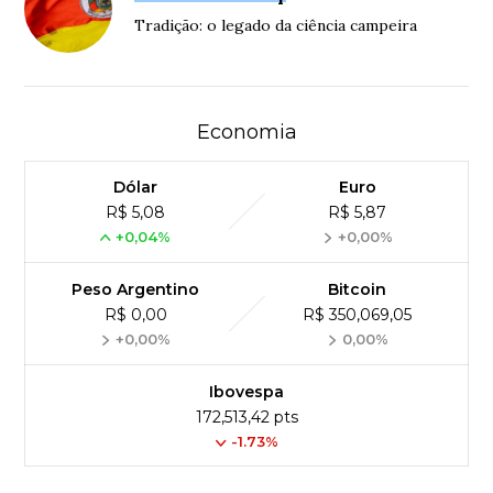
Tradição: o legado da ciência campeira
Economia
Dólar
Euro
R$ 5,08
R$ 5,87
+0,04%
+0,00%
Peso Argentino
Bitcoin
R$ 0,00
R$ 350,069,05
+0,00%
0,00%
Ibovespa
172,513,42 pts
-1.73%