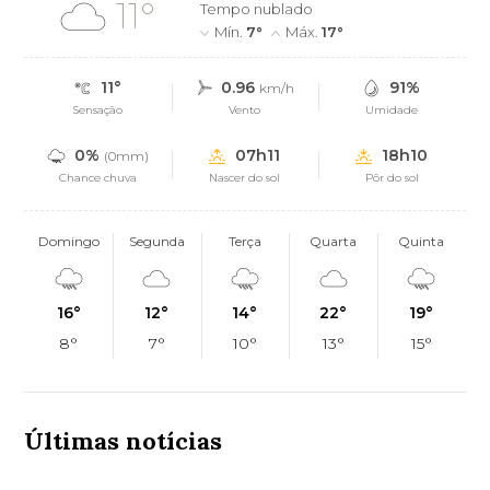
11°
Tempo nublado
Mín.
7°
Máx.
17°
11°
0.96
91%
km/h
Sensação
Vento
Umidade
0%
07h11
18h10
(0mm)
Chance chuva
Nascer do sol
Pôr do sol
Domingo
Segunda
Terça
Quarta
Quinta
16°
12°
14°
22°
19°
8°
7°
10°
13°
15°
Últimas notícias