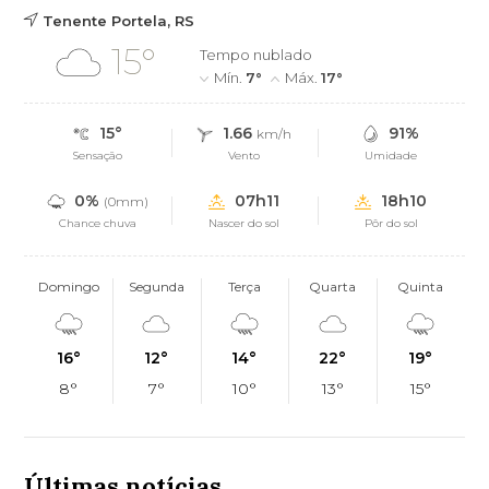
Tenente Portela, RS
15°
Tempo nublado
Mín.
7°
Máx.
17°
15°
1.66
91%
km/h
Sensação
Vento
Umidade
0%
07h11
18h10
(0mm)
Chance chuva
Nascer do sol
Pôr do sol
Domingo
Segunda
Terça
Quarta
Quinta
16°
12°
14°
22°
19°
8°
7°
10°
13°
15°
Últimas notícias