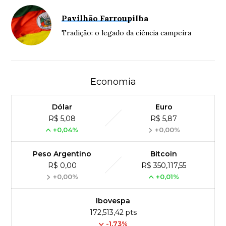
Pavilhão Farroupilha
Tradição: o legado da ciência campeira
Economia
Dólar
Euro
R$ 5,08
R$ 5,87
+0,04%
+0,00%
Peso Argentino
Bitcoin
R$ 0,00
R$ 350,117,55
+0,00%
+0,01%
Ibovespa
172,513,42 pts
-1.73%