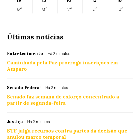
19°
15°
10°
13°
16°
8°
8°
7°
9°
12°
Últimas notícias
Entretenimento
Há 3 minutos
Caminhada pela Paz prorroga inscrições em
Amparo
Senado Federal
Há 3 minutos
Senado faz semana de esforço concentrado a
partir de segunda-feira
Justiça
Há 3 minutos
STF julga recursos contra partes da decisão que
anulou marco temporal