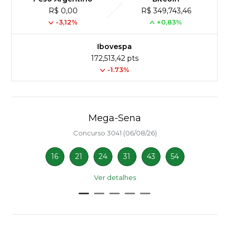
R$ 0,00
R$ 349,743,46
-3,12%
+0,83%
Ibovespa
172,513,42 pts
-1.73%
Mega-Sena
Concurso 3041 (06/08/26)
16
21
24
31
43
54
Ver detalhes