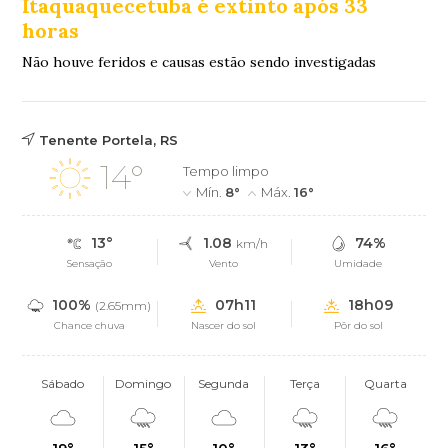
Itaquaquecetuba é extinto após 33
horas
Não houve feridos e causas estão sendo investigadas
Tenente Portela, RS
14°
Tempo limpo
Mín.
8°
Máx.
16°
13°
1.08
74%
km/h
Sensação
Vento
Umidade
100%
07h11
18h09
(2.65mm)
Chance chuva
Nascer do sol
Pôr do sol
Sábado
Domingo
Segunda
Terça
Quarta