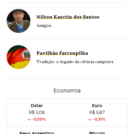
Nilton Kasctin dos Santos
Amigos
Pavilhão Farroupilha
Tradição: o legado da ciência campeira
Economia
Dólar
Euro
R$ 5,08
R$ 5,87
-0,59%
-0,31%
Peso Argentino
Bitcoin