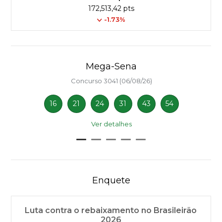
172,513,42 pts
-1.73%
Mega-Sena
Concurso 3041 (06/08/26)
16
21
24
31
43
54
Ver detalhes
Enquete
Luta contra o rebaixamento no Brasileirão
2026