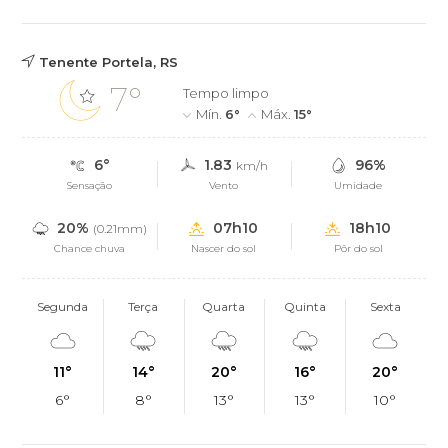
Tenente Portela, RS
7°
Tempo limpo
Mín.
6°
Máx.
15°
6°
1.83
96%
km/h
Sensação
Vento
Umidade
20%
07h10
18h10
(0.21mm)
Chance chuva
Nascer do sol
Pôr do sol
Segunda
Terça
Quarta
Quinta
Sexta
11°
14°
20°
16°
20°
6°
8°
13°
13°
10°