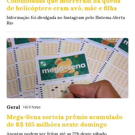
Colombianas que morreram na queda
de helicóptero eram avó, mãe e filha
Informação foi divulgada no Instagram pelo Sistema Alerta
Rio
Geral
Há 9 horas
Mega-Sena sorteia prêmio acumulado
de R$ 165 milhões neste domingo
Apostas podem ser feitas até as 22h deste sábado