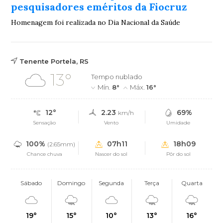
pesquisadores eméritos da Fiocruz
Homenagem foi realizada no Dia Nacional da Saúde
Tenente Portela, RS
13°
Tempo nublado
Mín.
8°
Máx.
16°
12°
2.23
69%
km/h
Sensação
Vento
Umidade
100%
07h11
18h09
(2.65mm)
Chance chuva
Nascer do sol
Pôr do sol
Sábado
Domingo
Segunda
Terça
Quarta
19°
15°
10°
13°
16°