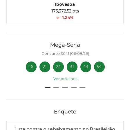
Ibovespa
173,372,52 pts
-1.24%
Mega-Sena
Concurso 3041 (06/08/26)
16
21
24
31
43
54
Ver detalhes
Enquete
Luta contra o rebaixamento no Brasileirão