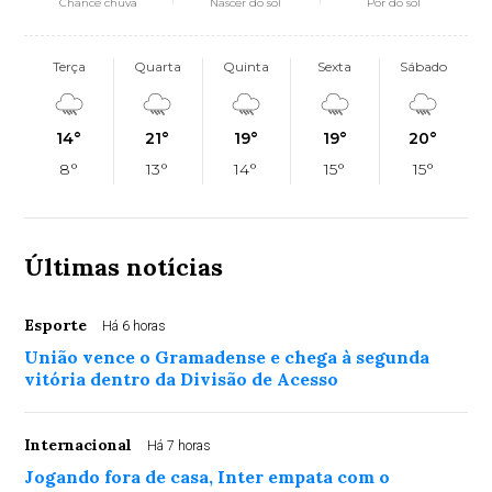
Chance chuva
Nascer do sol
Pôr do sol
Terça
Quarta
Quinta
Sexta
Sábado
14°
21°
19°
19°
20°
8°
13°
14°
15°
15°
Últimas notícias
Esporte
Há 6 horas
União vence o Gramadense e chega à segunda
vitória dentro da Divisão de Acesso
Internacional
Há 7 horas
Jogando fora de casa, Inter empata com o