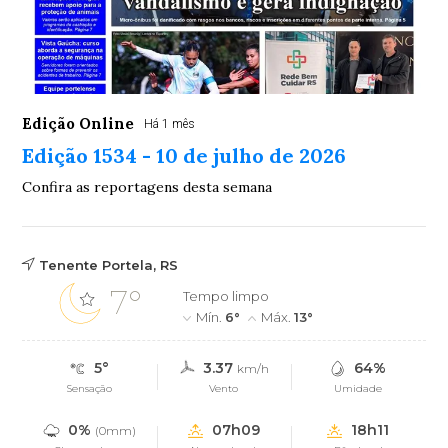
Edição Online
Há 1 mês
Edição 1534 - 10 de julho de 2026
Confira as reportagens desta semana
Tenente Portela, RS
7°
Tempo limpo
Mín.
6°
Máx.
13°
5°
3.37
64%
km/h
Sensação
Vento
Umidade
0%
07h09
18h11
(0mm)