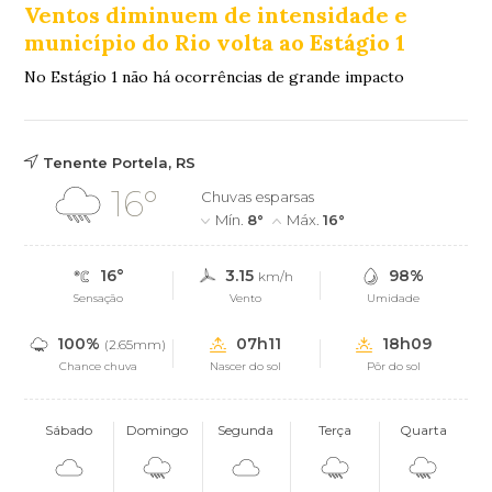
Ventos diminuem de intensidade e
município do Rio volta ao Estágio 1
No Estágio 1 não há ocorrências de grande impacto
Tenente Portela, RS
16°
Chuvas esparsas
Mín.
8°
Máx.
16°
16°
3.15
98%
km/h
Sensação
Vento
Umidade
100%
07h11
18h09
(2.65mm)
Chance chuva
Nascer do sol
Pôr do sol
Sábado
Domingo
Segunda
Terça
Quarta