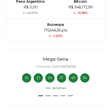
Peso Argentino
Bitcoin
R$ 0,00
R$ 348,172,99
+0,00%
-0,18%
Ibovespa
175,546,36 pts
-1.23%
Mega-Sena
Concurso 3041 (06/08/26)
16
21
24
31
43
54
Ver detalhes