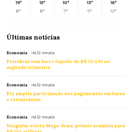
19°
15°
10°
13°
16°
8°
8°
7°
9°
12°
Últimas notícias
Economia
Há 52 minutos
Petrobras tem lucro líquido de R$ 52,4 bi no
segundo trimestre
Economia
Há 52 minutos
Pix amplia participação nos pagamentos em bares
e restaurantes
Economia
Há 52 minutos
Ninguém acerta Mega-Sena; prêmio acumula para
R$ 165 milhões