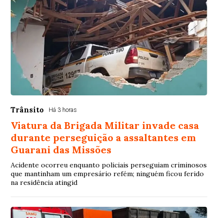
Trânsito
Há 3 horas
Viatura da Brigada Militar invade casa
durante perseguição a assaltantes em
Guarani das Missões
Acidente ocorreu enquanto policiais perseguiam criminosos
que mantinham um empresário refém; ninguém ficou ferido
na residência atingid