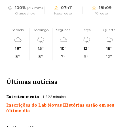
100%
07h11
18h09
(2.65mm)
Chance chuva
Nascer do sol
Pôr do sol
Sábado
Domingo
Segunda
Terça
Quarta
19°
15°
10°
13°
16°
8°
8°
7°
9°
12°
Últimas notícias
Entretenimento
Há 23 minutos
Inscrições do Lab Novas Histórias estão em seu
último dia