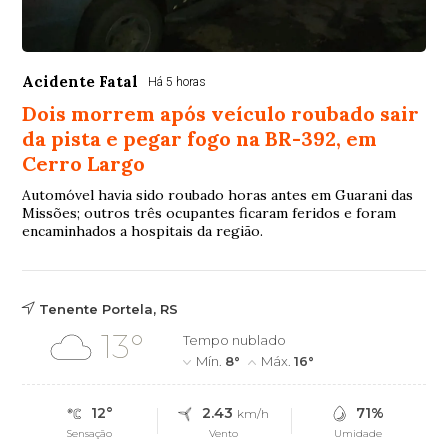
Acidente Fatal
Há 5 horas
Dois morrem após veículo roubado sair
da pista e pegar fogo na BR-392, em
Cerro Largo
Automóvel havia sido roubado horas antes em Guarani das
Missões; outros três ocupantes ficaram feridos e foram
encaminhados a hospitais da região.
Tenente Portela, RS
13°
Tempo nublado
Mín.
8°
Máx.
16°
12°
2.43
71%
km/h
Sensação
Vento
Umidade