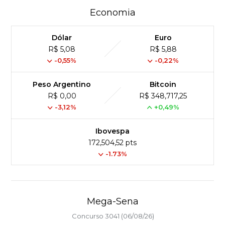
Economia
Dólar
Euro
R$ 5,08
R$ 5,88
-0,55%
-0,22%
Peso Argentino
Bitcoin
R$ 0,00
R$ 348,717,25
-3,12%
+0,49%
Ibovespa
172,504,52 pts
-1.73%
Mega-Sena
Concurso 3041 (06/08/26)