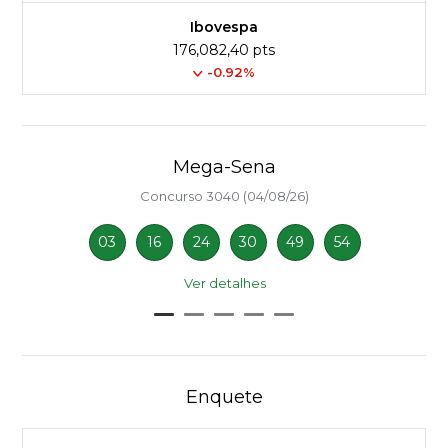
Ibovespa
176,082,40 pts
-0.92%
Mega-Sena
Concurso 3040 (04/08/26)
03
16
24
30
49
54
Ver detalhes
Enquete