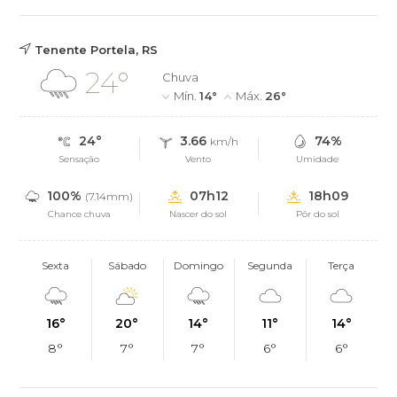
Tenente Portela, RS
24°
Chuva
Mín.
14°
Máx.
26°
24°
3.66
74%
km/h
Sensação
Vento
Umidade
100%
07h12
18h09
(7.14mm)
Chance chuva
Nascer do sol
Pôr do sol
Sexta
Sábado
Domingo
Segunda
Terça
16°
20°
14°
11°
14°
8°
7°
7°
6°
6°