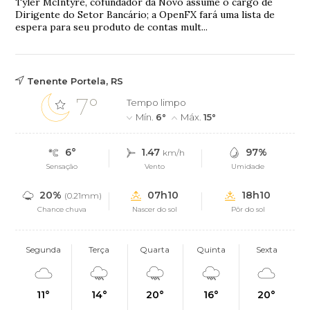
Tyler McIntyre, cofundador da Novo assume o cargo de
Dirigente do Setor Bancário; a OpenFX fará uma lista de
espera para seu produto de contas mult...
Tenente Portela, RS
7°
Tempo limpo
Mín.
6°
Máx.
15°
6°
1.47
97%
km/h
Sensação
Vento
Umidade
20%
07h10
18h10
(0.21mm)
Chance chuva
Nascer do sol
Pôr do sol
Segunda
Terça
Quarta
Quinta
Sexta
11°
14°
20°
16°
20°