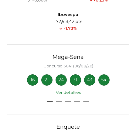
+0,00%
-0,25%
Ibovespa
172,513,42 pts
-1.73%
Mega-Sena
Concurso 3041 (06/08/26)
16
21
24
31
43
54
Ver detalhes
Enquete