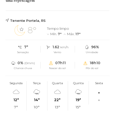
uma repescagem
Tenente Portela, RS
8°
Tempo limpo
Mín.
7°
Máx.
17°
7°
1.62
96%
km/h
Sensação
Vento
Umidade
0%
07h11
18h10
(0mm)
Chance chuva
Nascer do sol
Pôr do sol
Segunda
Terça
Quarta
Quinta
Sexta
°
12°
14°
22°
19°
°
7°
10°
13°
15°