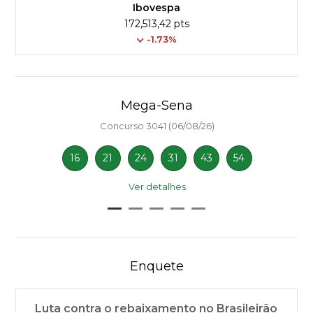
Ibovespa
172,513,42 pts
-1.73%
Mega-Sena
Concurso 3041 (06/08/26)
16
21
24
31
43
54
Ver detalhes
Enquete
Luta contra o rebaixamento no Brasileirão