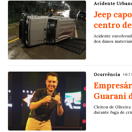
Acidente Urban
07
08
09
11
05
08
10
12
2
Jeep capo
20
22
23
24
35
36
43
49
5
centro d
25
63
64
65
70
Acidente envolvend
dos danos materiais
er detalhes
Ver detalhes
Ocorrência
Há 2 
Empresár
Guarani d
Cleiton de Oliveir
durante fuga de cr