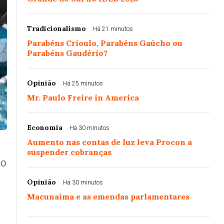
Tradicionalismo
Há 21 minutos
Parabéns Crioulo, Parabéns Gaúcho ou
Parabéns Gaudério?
Opinião
Há 25 minutos
Mr. Paulo Freire in America
Economia
Há 30 minutos
Aumento nas contas de luz leva Procon a
suspender cobranças
 O
Opinião
Há 30 minutos
Macunaíma e as emendas parlamentares