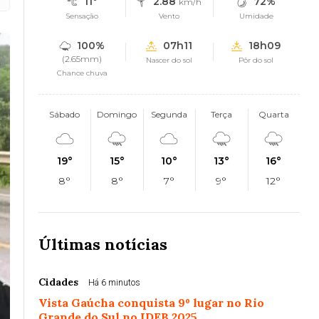
11°
2.88
72%
km/h
Sensação
Vento
Umidade
100%
07h11
18h09
(2.65mm)
Nascer do sol
Pôr do sol
Chance chuva
Sábado
Domingo
Segunda
Terça
Quarta
19°
15°
10°
13°
16°
8°
8°
7°
9°
12°
Últimas notícias
Cidades
Há 6 minutos
Vista Gaúcha conquista 9º lugar no Rio
Grande do Sul no IDEB 2025