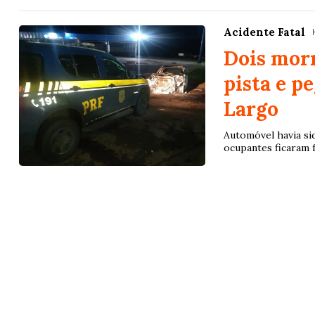
Acidente Fatal
Dois morr
pista e p
Largo
Automóvel havia si
ocupantes ficaram 