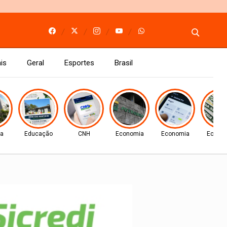
is
Geral
Esportes
Brasil
ça
Educação
CNH
Economia
Economia
Econo