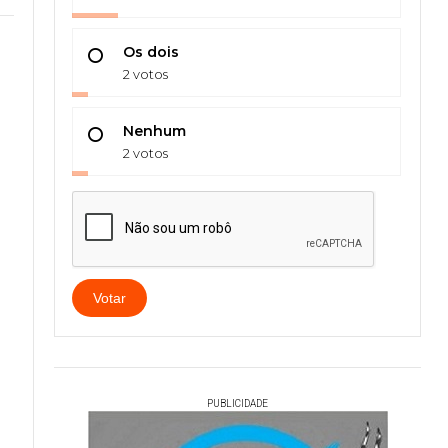
Os dois
2 votos
Nenhum
2 votos
Votar
PUBLICIDADE