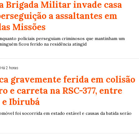
a Brigada Militar invade casa
erseguição a assaltantes em
das Missões
nquanto policiais perseguiam criminosos que mantinham um
inguém ficou ferido na residência atingid
Há 2 horas
ca gravemente ferida em colisão
ro e carreta na RSC-377, entre
 e Ibirubá
omóvel foi socorrida em estado estável e causas da batida serão
Duplasena
8/26)
Concurso 2992 (05/08/26)