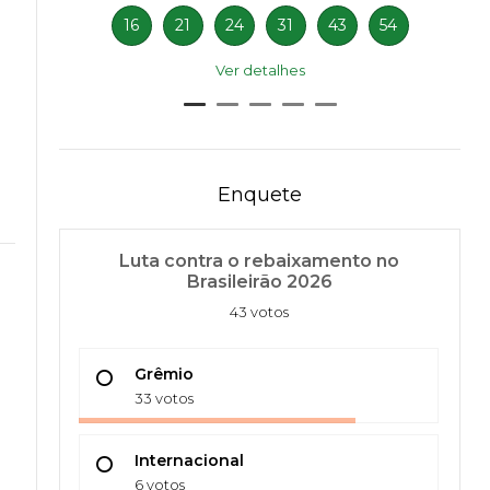
16
21
24
31
43
54
Ver detalhes
Enquete
Luta contra o rebaixamento no
Brasileirão 2026
43 votos
Grêmio
33 votos
Internacional
6 votos