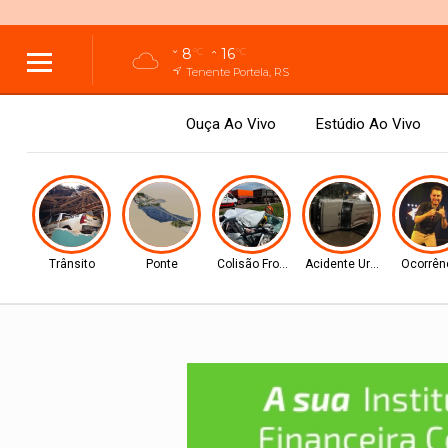
8
16
°C
°C
Tenente Portela, RS
Ouça Ao Vivo
Estúdio Ao Vivo
Trânsito
Ponte
Colisão Frontal
Acidente Urbano
Ocorrên