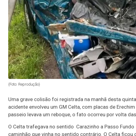
(Foto: Reprodução)
Uma grave colisão foi registrada na manhã desta quinta
acidente envolveu um GM Celta, com placas de Erechim
passeio levava um reboque, o fato ocorreu por volta da
O Celta trafegava no sentido Carazinho a Passo Fundo q
caminhão que vinha no sentido contrário. O Celta ficou