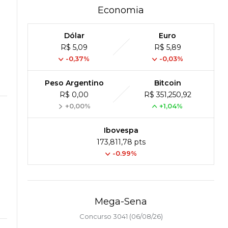
Economia
Dólar
Euro
R$ 5,09
R$ 5,89
-0,37%
-0,03%
Peso Argentino
Bitcoin
R$ 0,00
R$ 351,250,92
+0,00%
+1,04%
Ibovespa
173,811,78 pts
-0.99%
Mega-Sena
Concurso 3041 (06/08/26)