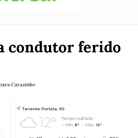
a condutor ferido
 para Carazinho
Tenente Portela, RS
12°
Tempo nublado
Mín.
8°
Máx.
16°