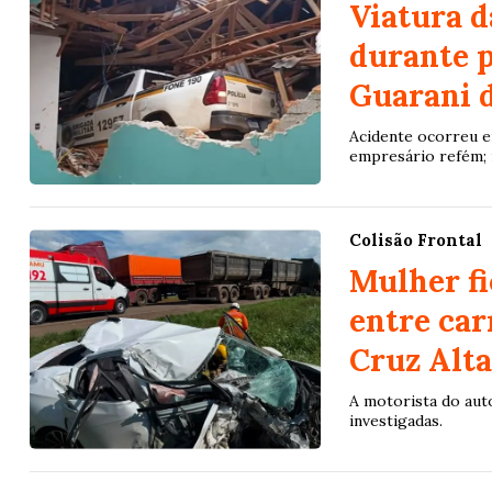
Viatura d
durante p
Guarani 
Acidente ocorreu e
empresário refém; n
Colisão Frontal
Mulher fi
entre car
Cruz Alta
A motorista do aut
investigadas.
Lotofácil
Lotomania
o 3755 (06/08/26)
Concurso 2959 (05/0