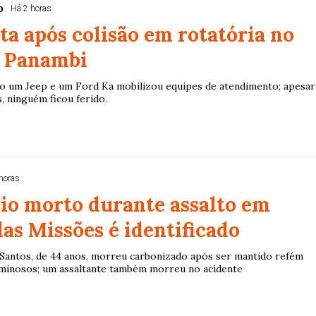
o
Há 2 horas
2
27
33
10
14
16
21
30
31
ta após colisão em rotatória no
0
56
61
Ver detalhes
e Panambi
74
93
o um Jeep e um Ford Ka mobilizou equipes de atendimento; apesar
, ninguém ficou ferido.
horas
io morto durante assalto em
as Missões é identificado
a Santos, de 44 anos, morreu carbonizado após ser mantido refém
iminosos; um assaltante também morreu no acidente