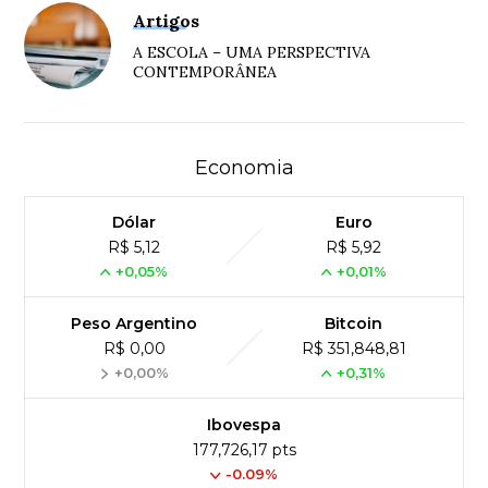
Artigos
A ESCOLA – UMA PERSPECTIVA
CONTEMPORÂNEA
Economia
Dólar
Euro
R$ 5,12
R$ 5,92
+0,05%
+0,01%
Peso Argentino
Bitcoin
R$ 0,00
R$ 351,848,81
+0,00%
+0,31%
Ibovespa
177,726,17 pts
-0.09%