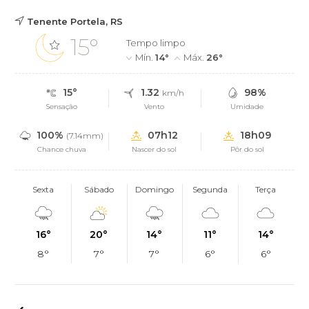
Tenente Portela, RS
15°
Tempo limpo
Mín.
14°
Máx.
26°
15°
1.32
98%
km/h
Sensação
Vento
Umidade
100%
07h12
18h09
(7.14mm)
Chance chuva
Nascer do sol
Pôr do sol
Sexta
Sábado
Domingo
Segunda
Terça
16°
20°
14°
11°
14°
8°
7°
7°
6°
6°