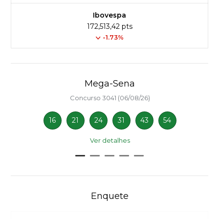
Ibovespa
172,513,42 pts
-1.73%
Mega-Sena
Concurso 3041 (06/08/26)
16
21
24
31
43
54
Ver detalhes
Enquete