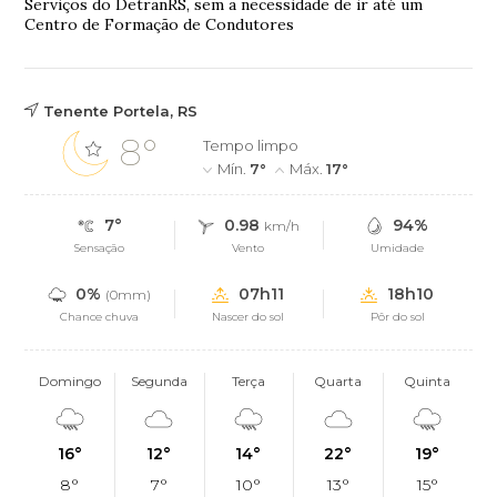
Serviços do DetranRS, sem a necessidade de ir até um
Centro de Formação de Condutores
Tenente Portela, RS
8°
Tempo limpo
Mín.
7°
Máx.
17°
7°
0.98
94%
km/h
Sensação
Vento
Umidade
0%
07h11
18h10
(0mm)
Chance chuva
Nascer do sol
Pôr do sol
Domingo
Segunda
Terça
Quarta
Quinta
16°
12°
14°
22°
19°
8°
7°
10°
13°
15°