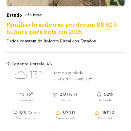
Estudo
Há 5 horas
Famílias brasileiras perderam R$ 62,5
bilhões para bets em 2025
Dados constam do Boletim Fiscal dos Estados
Tenente Portela, RS
13°
Tempo nublado
Mín.
7°
Máx.
17°
13°
2.01
92%
km/h
Sensação
Vento
Umidade
0%
07h11
18h10
(0mm)
Chance chuva
Nascer do sol
Pôr do sol