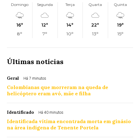
Domingo
Segunda
Terça
Quarta
Quinta
16°
12°
14°
22°
19°
8°
7°
10°
13°
15°
Últimas notícias
Geral
Há 7 minutos
Colombianas que morreram na queda de
helicóptero eram avó, mãe e filha
Identificado
Há 40 minutos
Identificada vítima encontrada morta em ginásio
na área indígena de Tenente Portela