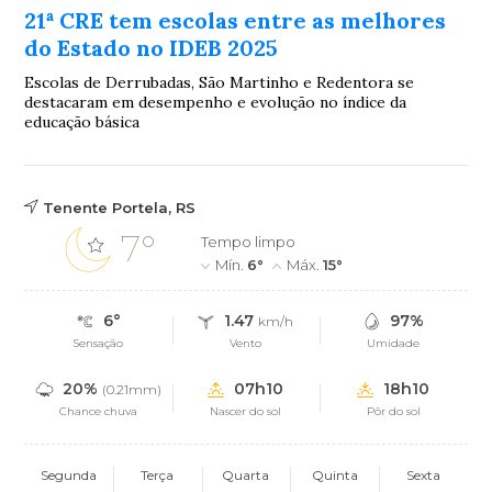
21ª CRE tem escolas entre as melhores
do Estado no IDEB 2025
Escolas de Derrubadas, São Martinho e Redentora se
destacaram em desempenho e evolução no índice da
educação básica
Tenente Portela, RS
7°
Tempo limpo
Mín.
6°
Máx.
15°
6°
1.47
97%
km/h
Sensação
Vento
Umidade
20%
07h10
18h10
(0.21mm)
Chance chuva
Nascer do sol
Pôr do sol
Segunda
Terça
Quarta
Quinta
Sexta