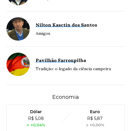
Nilton Kasctin dos Santos
Amigos
Pavilhão Farroupilha
Tradição: o legado da ciência campeira
Economia
Dólar
Euro
R$ 5,08
R$ 5,87
+0,04%
+0,00%