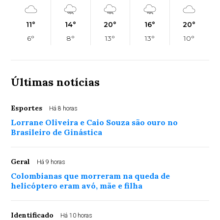
11°
14°
20°
16°
20°
6°
8°
13°
13°
10°
Últimas notícias
Esportes
Há 8 horas
Lorrane Oliveira e Caio Souza são ouro no
Brasileiro de Ginástica
Geral
Há 9 horas
Colombianas que morreram na queda de
helicóptero eram avó, mãe e filha
Identificado
Há 10 horas