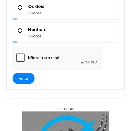
Os dois
2 votos
Nenhum
2 votos
Votar
PUBLICIDADE