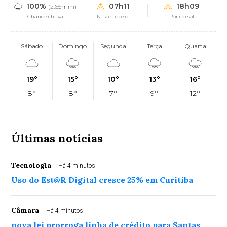
100%
07h11
18h09
(2.65mm)
Chance chuva
Nascer do sol
Pôr do sol
Sábado
Domingo
Segunda
Terça
Quarta
19°
15°
10°
13°
16°
8°
8°
7°
9°
12°
Últimas notícias
Tecnologia
Há 4 minutos
Uso do Est@R Digital cresce 25% em Curitiba
Câmara
Há 4 minutos
nova lei prorroga linha de crédito para Santas