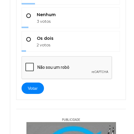
Nenhum
3 votos
Os dois
2 votos
Votar
PUBLICIDADE