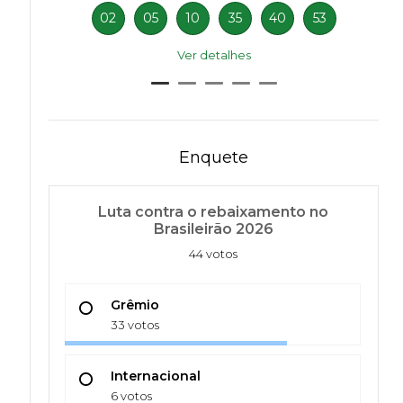
02
05
10
35
40
53
Ver detalhes
Enquete
Luta contra o rebaixamento no
Brasileirão 2026
44 votos
Grêmio
33 votos
Internacional
6 votos