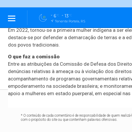
Célia Xakriabá é uma professora ativista indígena do po
indígena da Universidade Federal de Minas Gerais (U
6
13
°C
°C
desenvolvimento sustentável pela Universidade de Brasí
Tenente Portela, RS
Em 2022, tornou-se a primeira mulher indígena a ser el
Ouça Ao Vivo
Estúdio Ao Vivo
destaca-se por defender a demarcação de terras e a ed
dos povos tradicionais.
O que faz a comissão
Entre as atribuições da Comissão de Defesa dos Direit
denúncias relativas à ameaça ou à violação dos direitos 
Esporte
Internacional
Capivara
Saúde
Infraestr
acompanhamento de programas governamentais relativos
empoderamento na sociedade brasileira; e monitoramen
apoio a mulheres em estado puerperal, em especial nas 
* O conteúdo de cada comentário é de responsabilidade de quem realizá-
com o propósito do site ou que contenham palavras ofensivas.