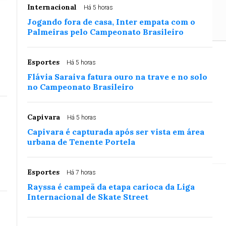
Internacional
Há 5 horas
Jogando fora de casa, Inter empata com o
Palmeiras pelo Campeonato Brasileiro
Esportes
Há 5 horas
 da Comissão de
Flávia Saraiva fatura ouro na trave e no solo
no Campeonato Brasileiro
Mulher
Capivara
Há 5 horas
Capivara é capturada após ser vista em área
lheres para a fome
urbana de Tenente Portela
Esportes
Há 7 horas
Rayssa é campeã da etapa carioca da Liga
Internacional de Skate Street