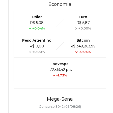
Economia
Dólar
Euro
R$ 5,08
R$ 5,87
+0,04%
+0,00%
Peso Argentino
Bitcoin
R$ 0,00
R$ 349,863,99
+0,00%
-0,06%
Ibovespa
172,513,42 pts
-1.73%
Mega-Sena
Concurso 3042 (09/08/26)