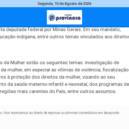
vo Xakriabá. Ela foi parte da primeira turma de educação
Segunda, 10 de Agosto de 2026
FMG) em 2013, tendo concluído um mestrado em
lia (UNB), em 2018.
eita deputada federal por Minas Gerais. Em seu mandato,
Jornal Província
Polícia l Trânsito
Cidades
Especia
ucação indígena, entre outros temas vinculados aos direito
os da Mulher estão os seguintes temas: investigação de
da mulher, em especial as vítimas de violência; fiscalização
utura
Aumento
Homicídios
Trânsito
Tenente Portela
Gera
 à proteção dos direitos da mulher, visando ao seu
to da saúde materno-infantil e neonatal, dos programas d
regiões mais carentes do País, entre outros assuntos.
PUBLICIDADE
lo. Nos reservamos ao direito de reprovar ou eliminar comentários em desacordo