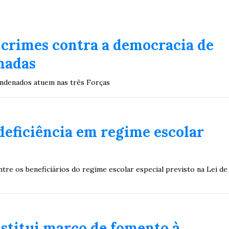
 crimes contra a democracia de
madas
 é eleita presidente
condenados atuem nas três Forças
a dos Direitos da 
deficiência em regime escolar
ue crise climática empurrará 158 milhões de meninas e mu
ntre os beneficiários do regime escolar especial previsto na Lei de
nstitui marco de fomento à