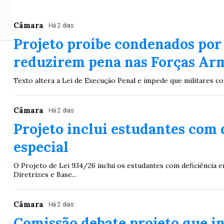
Câmara
Há 2 dias
Projeto proíbe condenados por
reduzirem pena nas Forças Ar
Célia Xakriabá
Texto altera a Lei de Execução Penal e impede que militares 
Defes
Câmara
Há 2 dias
Projeto inclui estudantes com 
Deputada lembra q
especial
O Projeto de Lei 934/26 inclui os estudantes com deficiência e
Diretrizes e Base...
Câmara
Há 2 dias
Comissão debate projeto que i