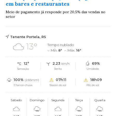
em bares e restaurantes
Meio de pagamento já responde por 20,5% das vendas no
setor
Tenente Portela, RS
13°
Tempo nublado
Mín.
8°
Máx.
16°
12°
2.23
69%
km/h
Sensação
Vento
Umidade
100%
07h11
18h09
(2.65mm)
Chance chuva
Nascer do sol
Pôr do sol
Sábado
Domingo
Segunda
Terça
Quarta