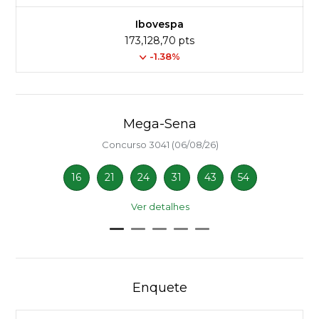
Ibovespa
173,128,70 pts
-1.38%
Mega-Sena
Concurso 3041 (06/08/26)
16
21
24
31
43
54
Ver detalhes
Enquete