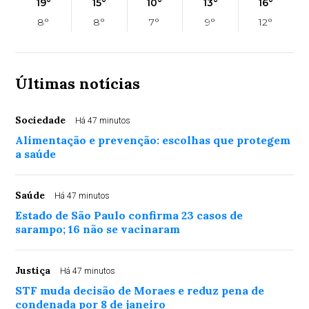
19°
15°
10°
13°
16°
8°
8°
7°
9°
12°
Últimas notícias
Sociedade
Há 47 minutos
Alimentação e prevenção: escolhas que protegem
a saúde
Saúde
Há 47 minutos
Estado de São Paulo confirma 23 casos de
sarampo; 16 não se vacinaram
Justiça
Há 47 minutos
STF muda decisão de Moraes e reduz pena de
condenada por 8 de janeiro