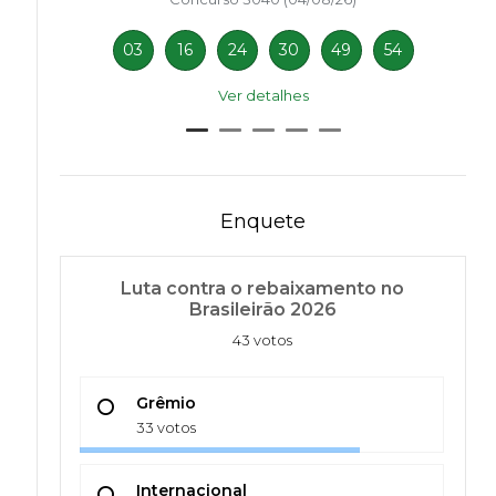
03
16
24
30
49
54
Ver detalhes
Enquete
Luta contra o rebaixamento no
Brasileirão 2026
43 votos
Grêmio
33 votos
Internacional