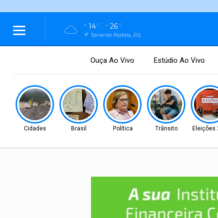
14
26
°C
°C
Tenente Portela, RS
Ouça Ao Vivo
Estúdio Ao Vivo
Cidades
Brasil
Política
Trânsito
Eleições