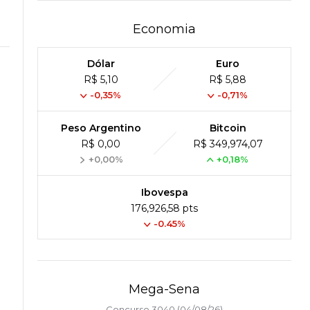
Economia
Dólar
Euro
R$ 5,10
R$ 5,88
-0,35%
-0,71%
Peso Argentino
Bitcoin
R$ 0,00
R$ 349,974,07
+0,00%
+0,18%
Ibovespa
176,926,58 pts
-0.45%
Mega-Sena
Concurso 3040 (04/08/26)