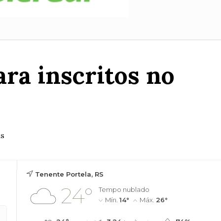
ara inscritos no
as
Tenente Portela, RS
24°
Tempo nublado
Mín.
14°
Máx.
26°