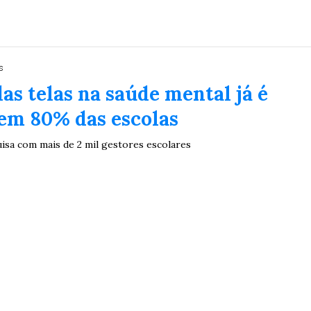
s
as telas na saúde mental já é
em 80% das escolas
isa com mais de 2 mil gestores escolares
Duplasena
8/26)
Concurso 2992 (05/08/26)