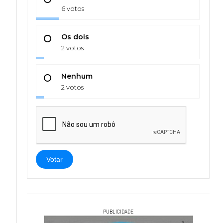
6 votos
Os dois
2 votos
Nenhum
2 votos
Votar
PUBLICIDADE