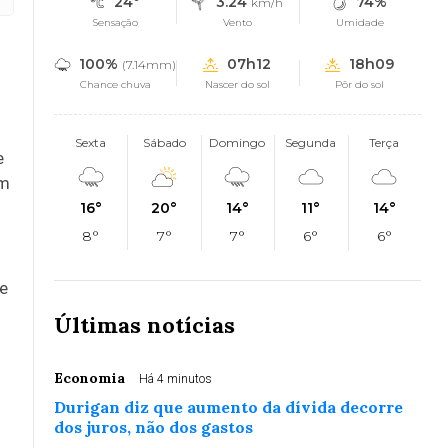
24°
3.24
74%
km/h
Sensação
Vento
Umidade
100%
07h12
18h09
(7.14mm)
l
Chance chuva
Nascer do sol
Pôr do sol
Sexta
Sábado
Domingo
Segunda
Terça
e
am
16°
20°
14°
11°
14°
8°
7°
7°
6°
6°
de
Últimas notícias
Economia
Há 4 minutos
Durigan diz que aumento da dívida decorre
dos juros, não dos gastos